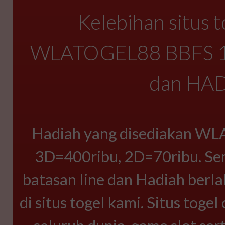
Kelebihan situs t
WLATOGEL88 BBFS 10 
dan HA
Hadiah yang disediakan WL
3D=400ribu, 2D=70ribu. Semu
batasan line dan Hadiah berl
di situs togel kami. Situs toge