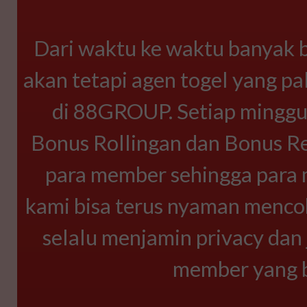
Dari waktu ke waktu banyak b
akan tetapi agen togel yang pa
di 88GROUP. Setiap mingg
Bonus Rollingan dan Bonus Re
para member sehingga para m
kami bisa terus nyaman men
selalu menjamin privacy da
member yang be